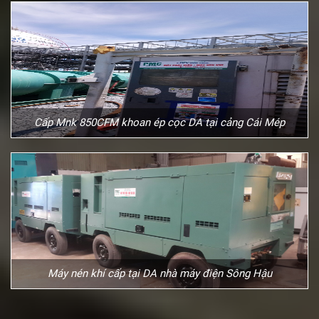
Cấp Mnk 850CFM khoan ép cọc DA tại cảng Cái Mép
Máy nén khí cấp tại DA nhà máy điện Sông Hậu