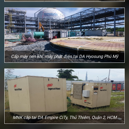
Cấp máy nén khí, máy phát điện tại DA Hyosung Phú Mỹ
MNK câp tai DA Empire CiTy, Thủ Thiêm, Quận 2, HCM