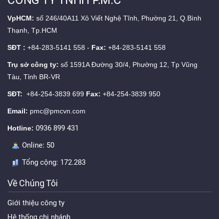
CÔNG TY TNHH P.M.C
VpHCM:
số 246/40A11 Xô Viết Nghệ Tĩnh, Phường 21, Q.Bình
Thạnh, Tp.HCM
SĐT :
+84-283-5141 558 -
Fax:
+84-283-5141 558
Trụ sở công ty:
số 1591A Đường 30/4, Phường 12, Tp Vũng
Tàu, Tỉnh BR-VR
SĐT:
+84-254-3839 699
Fax:
+84-254-3839 950
Email:
pmc@pmcvn.com
0936 899 431
Hotline:
Online:
50
Tổng cộng:
172.283
Về Chúng Tôi
Giới thiệu công ty
Hệ thống chi nhánh