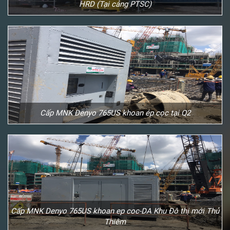
HRD (Tại cảng PTSC)
Cấp MNK Denyo 765US khoan ép cọc tại Q2
Cấp MNK Denyo 765US khoan ep coc-DA Khu Đô thị mới Thủ
Thiêm