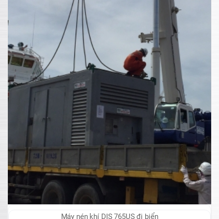
Máy nén khí DIS 765US đi biển