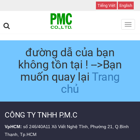
Tiếng Việt
English
Toggl
navig
đường dẫ của bạn
không tồn tại ! -->Bạn
muốn quay lại
Trang
chủ
CÔNG TY TNHH P.M.C
VpHCM:
số 246/40A11 Xô Viết Nghệ Tĩnh, Phường 21, Q.Bình
Thạnh, Tp.HCM