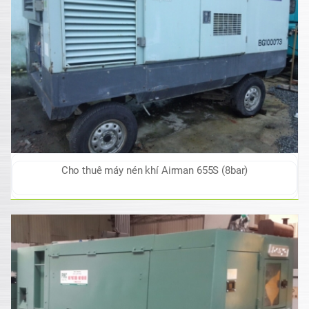
Cho thuê máy nén khí Airman 655S (8bar)