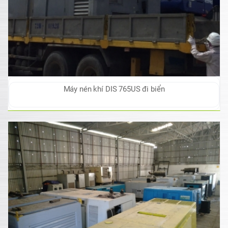
Máy nén khí DIS 765US đi biển