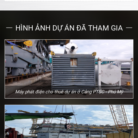
HÌNH ẢNH DỰ ÁN ĐÃ THAM GIA
Máy phát điện cho thuê dự án ở Cảng PTSC - Phú Mỹ