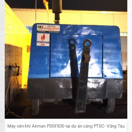
Máy nén khí Airman PDSF830 tại dự án cảng PTSC- Vũng Tàu