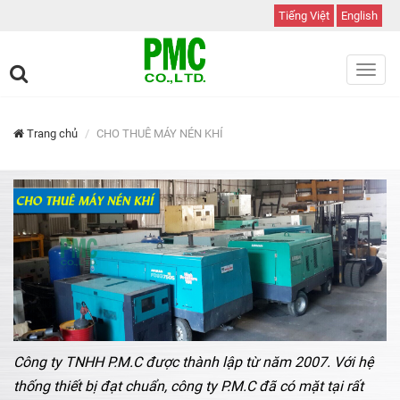
Tiếng Việt
English
Toggl
navig
Trang chủ
CHO THUÊ MÁY NÉN KHÍ
Công ty TNHH P.M.C được thành lập từ năm 2007. Với hệ
thống thiết bị đạt chuẩn, công ty P.M.C đã có mặt tại rất