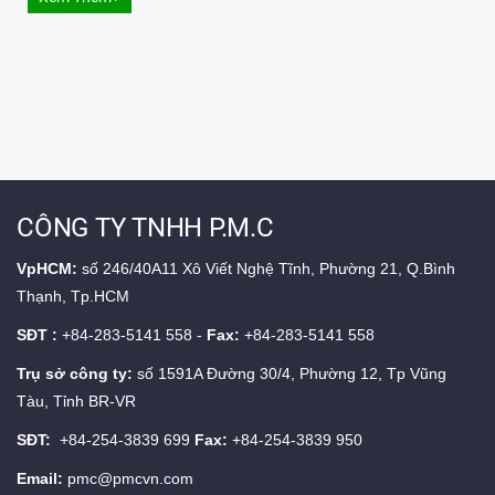
CÔNG TY TNHH P.M.C
VpHCM:
số 246/40A11 Xô Viết Nghệ Tĩnh, Phường 21, Q.Bình
Thạnh, Tp.HCM
SĐT :
+84-283-5141 558 -
Fax:
+84-283-5141 558
Trụ sở công ty:
số 1591A Đường 30/4, Phường 12, Tp Vũng
Tàu, Tỉnh BR-VR
SĐT:
+84-254-3839 699
Fax:
+84-254-3839 950
Email:
pmc@pmcvn.com