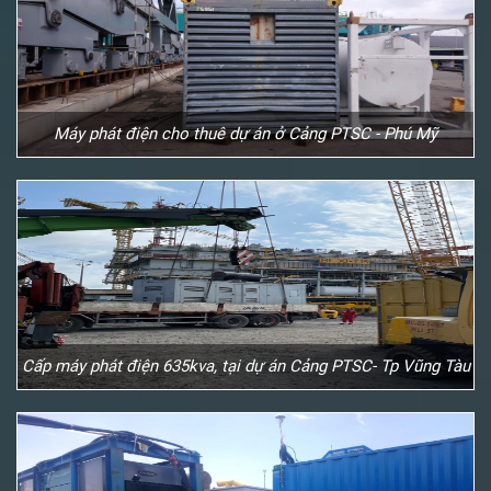
Máy phát điện cho thuê dự án ở Cảng PTSC - Phú Mỹ
Cấp máy phát điện 635kva, tại dự án Cảng PTSC- Tp Vũng Tàu