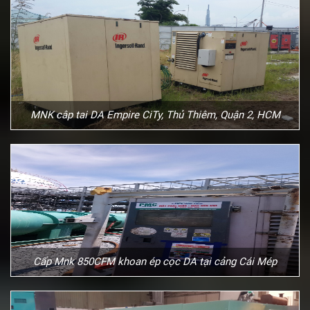
MNK câp tai DA Empire CiTy, Thủ Thiêm, Quận 2, HCM
Cấp Mnk 850CFM khoan ép cọc DA tại cảng Cái Mép