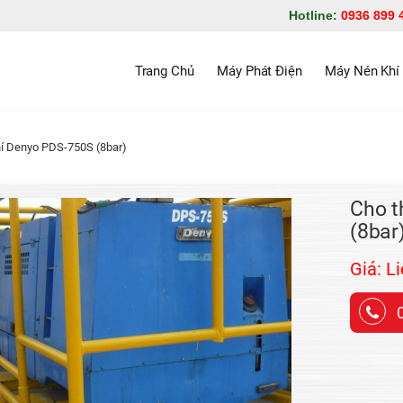
Hotline:
0936 899 
Trang Chủ
Máy Phát Điện
Máy Nén Khí
í Denyo PDS-750S (8bar)
Cho t
(8bar
Giá: L