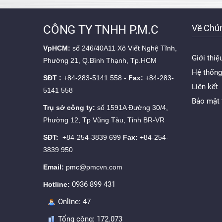
CÔNG TY TNHH P.M.C
Về Chún
VpHCM:
số 246/40A11 Xô Viết Nghệ Tĩnh,
Giới thiệ
Phường 21, Q.Bình Thạnh, Tp.HCM
Hệ thống
SĐT :
+84-283-5141 558 -
Fax:
+84-283-
Liên kết
5141 558
Bảo mật 
Trụ sở công ty:
số 1591A Đường 30/4,
Phường 12, Tp Vũng Tàu, Tỉnh BR-VR
SĐT:
+84-254-3839 699
Fax:
+84-254-
3839 950
Email:
pmc@pmcvn.com
0936 899 431
Hotline:
Online:
47
Tổng cộng:
172.073