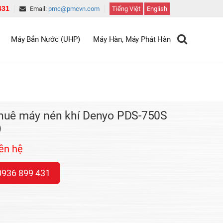
431
Email:
pmc@pmcvn.com
Tiếng Việt
English
Máy Bắn Nước (UHP)
Máy Hàn, Máy Phát Hàn
huê máy nén khí Denyo PDS-750S
)
iên hệ
0936 899 431