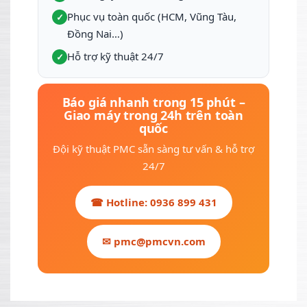
Phục vụ toàn quốc (HCM, Vũng Tàu,
✓
Đồng Nai…)
Hỗ trợ kỹ thuật 24/7
✓
Báo giá nhanh trong 15 phút –
Giao máy trong 24h trên toàn
quốc
Đội kỹ thuật PMC sẵn sàng tư vấn & hỗ trợ
24/7
☎ Hotline: 0936 899 431
✉ pmc@pmcvn.com