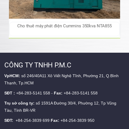
Cho thuê máy phát điện Cummins 350kva NTA855
CÔNG TY TNHH P.M.C
VpHCM:
số 246/40A11 Xô Viết Nghệ Tĩnh, Phường 21, Q.Bình
Thạnh, Tp.HCM
SĐT :
+84-283-5141 558 -
Fax:
+84-283-5141 558
Trụ sở công ty:
số 1591A Đường 30/4, Phường 12, Tp Vũng
Tàu, Tỉnh BR-VR
SĐT:
+84-254-3839 699
Fax:
+84-254-3839 950