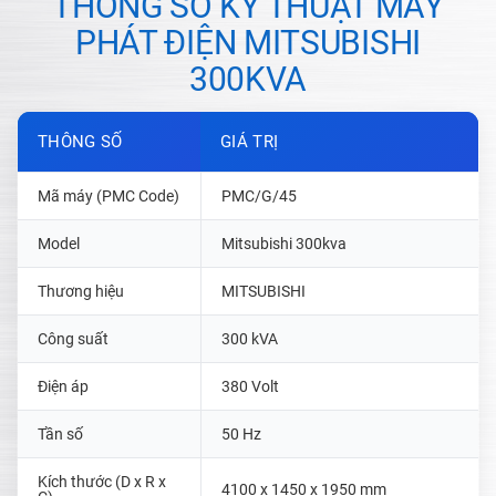
THÔNG SỐ KỸ THUẬT MÁY
PHÁT ĐIỆN MITSUBISHI
300KVA
THÔNG SỐ
GIÁ TRỊ
Mã máy (PMC Code)
PMC/G/45
Model
Mitsubishi 300kva
Thương hiệu
MITSUBISHI
Công suất
300 kVA
Điện áp
380 Volt
Tần số
50 Hz
Kích thước (D x R x
4100 x 1450 x 1950 mm