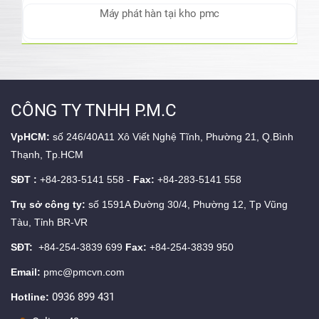
Máy phát hàn tại kho pmc
CÔNG TY TNHH P.M.C
VpHCM:
số 246/40A11 Xô Viết Nghệ Tĩnh, Phường 21, Q.Bình
Thạnh, Tp.HCM
SĐT :
+84-283-5141 558 -
Fax:
+84-283-5141 558
Trụ sở công ty:
số 1591A Đường 30/4, Phường 12, Tp Vũng
Tàu, Tỉnh BR-VR
SĐT:
+84-254-3839 699
Fax:
+84-254-3839 950
Email:
pmc@pmcvn.com
0936 899 431
Hotline: