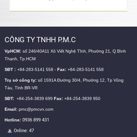
CÔNG TY TNHH P.M.C
VpHCM:
số 246/40A11 Xô Viết Nghệ Tĩnh, Phường 21, Q.Bình
Thạnh, Tp.HCM
SĐT :
+84-283-5141 558 -
Fax:
+84-283-5141 558
Trụ sở công ty:
số 1591A Đường 30/4, Phường 12, Tp Vũng
Tàu, Tỉnh BR-VR
SĐT:
+84-254-3839 699
Fax:
+84-254-3839 950
Email:
pmc@pmcvn.com
0936 899 431
Hotline:
Online:
47