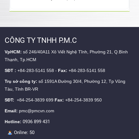
CÔNG TY TNHH P.M.C
VpHCM:
số 246/40A11 Xô Viết Nghệ Tĩnh, Phường 21, Q.Bình
Thạnh, Tp.HCM
SĐT :
+84-283-5141 558 -
Fax:
+84-283-5141 558
Trụ sở công ty:
số 1591A Đường 30/4, Phường 12, Tp Vũng
Tàu, Tỉnh BR-VR
SĐT:
+84-254-3839 699
Fax:
+84-254-3839 950
Email:
pmc@pmcvn.com
0936 899 431
Hotline:
Online:
50