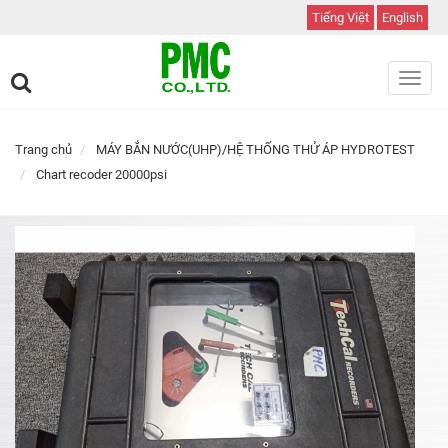
Tiếng Việt
English
Toggl
navig
Trang chủ
MÁY BẮN NƯỚC(UHP)/HỆ THỐNG THỬ ÁP HYDROTEST
Chart recoder 20000psi