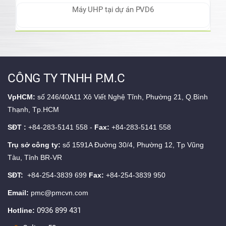
Máy UHP tại dự án PVD6
CÔNG TY TNHH P.M.C
VpHCM:
số 246/40A11 Xô Viết Nghệ Tĩnh, Phường 21, Q.Bình
Thạnh, Tp.HCM
SĐT :
+84-283-5141 558 -
Fax:
+84-283-5141 558
Trụ sở công ty:
số 1591A Đường 30/4, Phường 12, Tp Vũng
Tàu, Tỉnh BR-VR
SĐT:
+84-254-3839 699
Fax:
+84-254-3839 950
Email:
pmc@pmcvn.com
0936 899 431
Hotline: