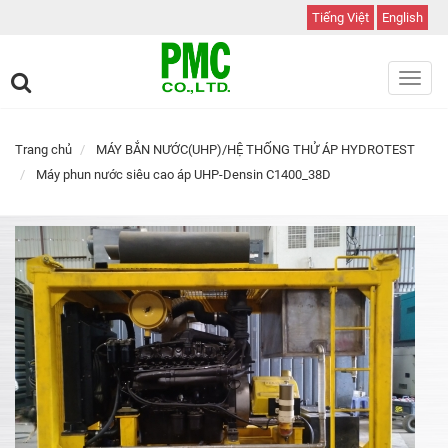
Tiếng Việt
English
Toggl
navig
Trang chủ
MÁY BẮN NƯỚC(UHP)/HỆ THỐNG THỬ ÁP HYDROTEST
Máy phun nước siêu cao áp UHP-Densin C1400_38D