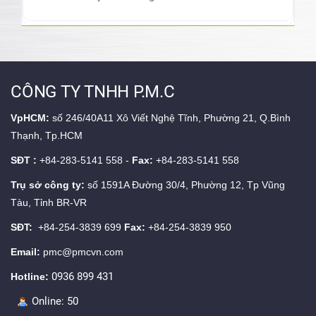
CÔNG TY TNHH P.M.C
VpHCM:
số 246/40A11 Xô Viết Nghệ Tĩnh, Phường 21, Q.Bình
Thạnh, Tp.HCM
SĐT :
+84-283-5141 558 -
Fax:
+84-283-5141 558
Trụ sở công ty:
số 1591A Đường 30/4, Phường 12, Tp Vũng
Tàu, Tỉnh BR-VR
SĐT:
+84-254-3839 699
Fax:
+84-254-3839 950
Email:
pmc@pmcvn.com
0936 899 431
Hotline:
Online:
50